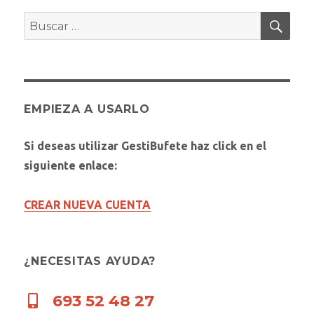
BUS
Buscar
por:
EMPIEZA A USARLO
Si deseas utilizar GestiBufete haz click en el
siguiente enlace:
CREAR NUEVA CUENTA
¿NECESITAS AYUDA?
693 52 48 27