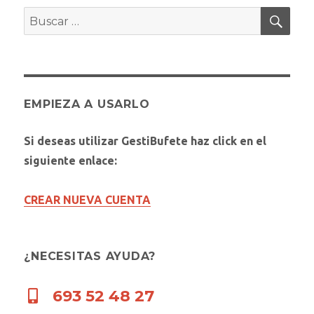
BUS
Buscar
por:
EMPIEZA A USARLO
Si deseas utilizar GestiBufete haz click en el
siguiente enlace:
CREAR NUEVA CUENTA
¿NECESITAS AYUDA?
693 52 48 27