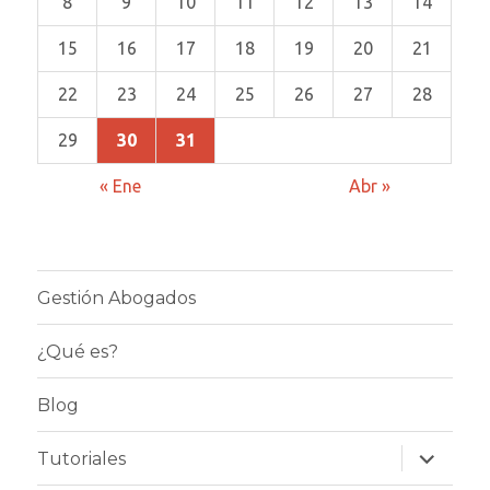
8
9
10
11
12
13
14
15
16
17
18
19
20
21
22
23
24
25
26
27
28
29
30
31
« Ene
Abr »
Gestión Abogados
¿Qué es?
Blog
expande
Tutoriales
el
menú