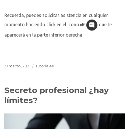
Recuerda, puedes solicitar asistencia en cualquier
momento haciendo click en el icono
que te
aparecerá en la parte inferior derecha.
Publicado
Categorías
31 marzo, 2021
Tutoriales
el
Secreto profesional ¿hay
límites?